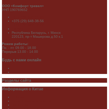
ООО «Комфорт тревел»
УНП 190769652
+375 (29) 650-02-89
+375 (29) 648-38-56
+375 (29) 689-19-49
info@cct.by
Республика Беларусь, г. Минск
220123, пр-т Машерова д.50 к.1
Режим работы:
Пн. - пт. 09.00 - 18.00
Перерыв 13.00 - 14.00
Будь
с нами онлайн
Разделы
сайта
Информация
о Китае
О Китае
Достопримечательности
Экскурсии
Карты, схемы метро