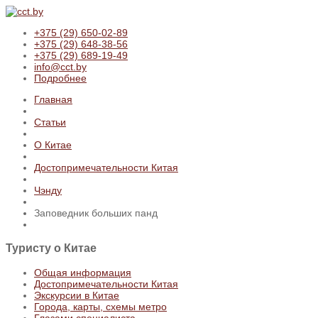
+375 (29) 650-02-89
+375 (29) 648-38-56
+375 (29) 689-19-49
info@cct.by
Подробнее
Главная
Статьи
О Китае
Достопримечательности Китая
Чэнду
Заповедник больших панд
Туристу
о Китае
Общая информация
Достопримечательности Китая
Экскурсии в Китае
Города, карты, схемы метро
Глазами специалиста