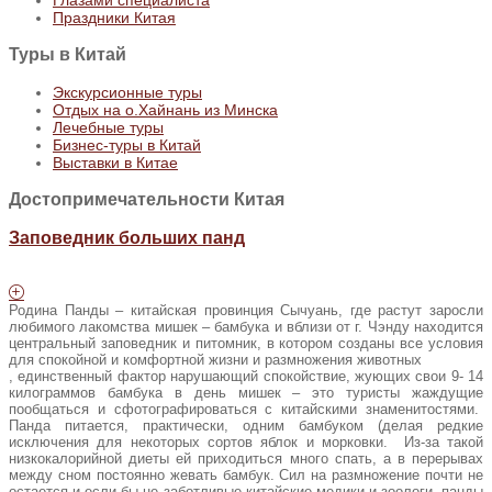
Праздники Китая
Туры
в Китай
Экскурсионные туры
Отдых на о.Хайнань из Минска
Лечебные туры
Бизнес-туры в Китай
Выставки в Китае
Достопримечательности Китая
Заповедник больших панд
Родина Панды – китайская провинция Сычуань, где растут заросли
любимого лакомства мишек – бамбука и вблизи от г. Чэнду находится
центральный заповедник и питомник, в котором созданы все условия
для спокойной и комфортной жизни и размножения животных
, единственный фактор нарушающий спокойствие, жующих свои 9- 14
килограммов бамбука в день мишек – это туристы жаждущие
пообщаться и сфотографироваться с китайскими знаменитостями.
Панда питается, практически, одним бамбуком (делая редкие
исключения для некоторых сортов яблок и морковки. Из-за такой
низкокалорийной диеты ей приходиться много спать, а в перерывах
между сном постоянно жевать бамбук. Сил на размножение почти не
остается и если бы не заботливые китайские медики и зоологи, панды