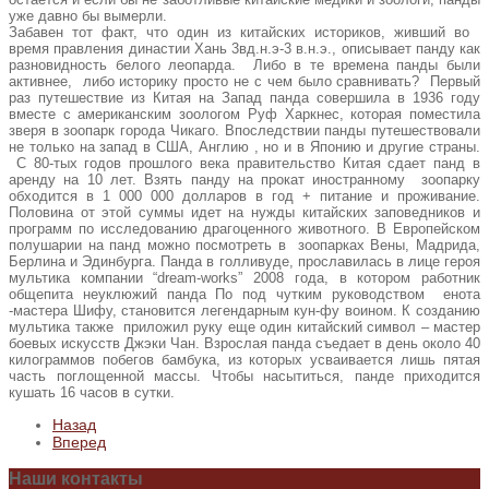
уже давно бы вымерли.
Забавен тот факт, что один из китайских историков, живший во
время правления династии Хань 3вд.н.э-3 в.н.э., описывает панду как
разновидность белого леопарда. Либо в те времена панды были
активнее, либо историку просто не с чем было сравнивать? Первый
раз путешествие из Китая на Запад панда совершила в 1936 году
вместе с американским зоологом Руф Харкнес, которая поместила
зверя в зоопарк города Чикаго. Впоследствии панды путешествовали
не только на запад в США, Англию , но и в Японию и другие страны.
С 80-тых годов прошлого века правительство Китая сдает панд в
аренду на 10 лет. Взять панду на прокат иностранному зоопарку
обходится в 1 000 000 долларов в год + питание и проживание.
Половина от этой суммы идет на нужды китайских заповедников и
программ по исследованию драгоценного животного. В Европейском
полушарии на панд можно посмотреть в зоопарках Вены, Мадрида,
Берлина и Эдинбурга. Панда в голливуде, прославилась в лице героя
мультика компании “dream-works” 2008 года, в котором работник
общепита неуклюжий панда По под чутким руководством енота
-мастера Шифу, становится легендарным кун-фу воином. К созданию
мультика также приложил руку еще один китайский символ – мастер
боевых искусств Джэки Чан. Взрослая панда съедает в день около 40
килограммов побегов бамбука, из которых усваивается лишь пятая
часть поглощенной массы. Чтобы насытиться, панде приходится
кушать 16 часов в сутки.
Назад
Вперед
Наши
контакты