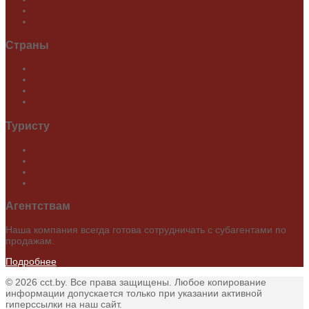
Глазами специалиста
Праздники Китая
Страны
Туры в Китай
Туры в Беларусь
Tours to Belarus
白俄罗斯
Туристу
О Китае
Об Израиле
Об Украине
Об Узбекистане
Агентствам
Наша компания всегда готова сотрудничать с субагентами по
продажам.
Подробнее
© 2026 cct.by. Все права защищены. Любое копирование
информации допускается только при указании активной
гиперссылки на наш сайт.