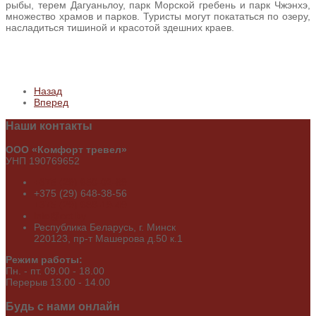
рыбы, терем Дагуаньлоу, парк Морской гребень и парк Чжэнхэ,
множество храмов и парков. Туристы могут покататься по озеру,
насладиться тишиной и красотой здешних краев.
Назад
Вперед
Наши
контакты
ООО «Комфорт тревел»
УНП 190769652
+375 (29) 650-02-89
+375 (29) 648-38-56
+375 (29) 689-19-49
info@cct.by
Республика Беларусь, г. Минск
220123, пр-т Машерова д.50 к.1
Режим работы:
Пн. - пт. 09.00 - 18.00
Перерыв 13.00 - 14.00
Будь
с нами онлайн