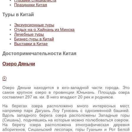
Праздники Китая
Туры
в Китай
Экскурсионные туры
Отдых на о.Хайнань из Минска
Лечебные туры
Бизнес-туры в Китай
Выставки в Китае
Достопримечательности Китая
Озеро Дяньчи
Озеро Дяньчи находится в юго-западной части города. Это
самое крупное озеро в провинции Юньнань. Площадь озера
составляет 297 кв. км. В него впадают 20 рек и родников.
На берегах озера расположено много интересных мест,
например парк Дагуань Лоу Гунюань с одноименной башней.
Вдоль западного берега озера расположены Западные горы
(Сишань), поднявшись на которые можно полюбоваться озером.
На берету озера расположена этнографическая деревня
аборигенов, Сишаньский лесопарк, горы Гуаньин и Рот Белой