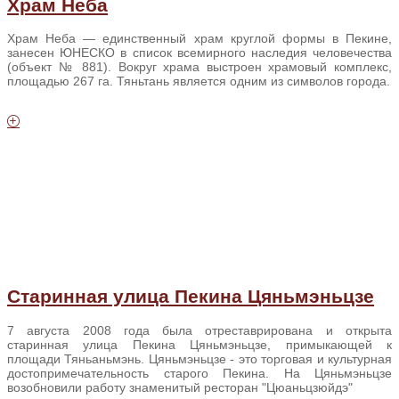
Храм Неба
Храм Неба — единственный храм круглой формы в Пекине,
занесен ЮНЕСКО в список всемирного наследия человечества
(объект № 881). Вокруг храма выстроен храмовый комплекс,
площадью 267 га. Тяньтань является одним из символов города.
Старинная улица Пекина Цяньмэньцзе
7 августа 2008 года была отреставрирована и открыта
старинная улица Пекина Цяньмэньцзе, примыкающей к
площади Тяньаньмэнь. Цяньмэньцзе - это торговая и культурная
достопримечательность старого Пекина. На Цяньмэньцзе
возобновили работу знаменитый ресторан "Цюаньцзюйдэ"