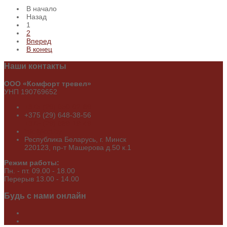
В начало
Назад
1
2
Вперед
В конец
Наши
контакты
ООО «Комфорт тревел»
УНП 190769652
+375 (29) 650-02-89
+375 (29) 648-38-56
+375 (29) 689-19-49
info@cct.by
Республика Беларусь, г. Минск
220123, пр-т Машерова д.50 к.1
Режим работы:
Пн. - пт. 09.00 - 18.00
Перерыв 13.00 - 14.00
Будь
с нами онлайн