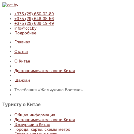
+375 (29) 650-02-89
+375 (29) 648-38-56
+375 (29) 689-19-49
info@cct.by
Подробнее
Главная
Статьи
О Китае
Достопримечательности Китая
Шанхай
Телебашня «Жемчужина Востока»
Туристу
о Китае
Общая информация
Достопримечательности Китая
Экскурсии в Китае
Города, карты, схемы метро
Глазами специалиста