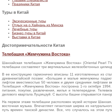
Праздники Китая
Туры
в Китай
Экскурсионные туры
Отдых на о.Хайнань из Минска
Лечебные туры
Бизнес-туры в Китай
Выставки в Китае
Достопримечательности Китая
Телебашня «Жемчужина Востока»
Шанхайская телебашня «Жемчужина Востока» (Oriental Pearl TV
телебашни составляют три вертикальных железобетонных цилинд
В ее конструкцию гармонично вписаны 11 изготовленных из ст
древнекитайской поэзии: «Большие и малые жемчужины падаю
лифтом вместимостью 50 человек и двумя средними лифтами вм
Телебашня «Жемчужина Востока» построена 1-го октября 1994.
питания, покупки, развлечения, жилья и телепередачи. Телев
делового квартала Луцзяцзуй. С высоты башни открывается панор
На первом этаже телебашни расположен музей истории Шанхая.
восточная музыка. Впечатляет гигантская ширма из натурально
путь времен танской династии. Все, что случалось на этом пут