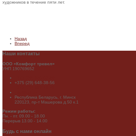
художников в течение пяти лет.
Назад
Вперед
Наши
контакты
ООО «Комфорт тревел»
УНП 190769652
+375 (29) 650-02-89
+375 (29) 648-38-56
+375 (29) 689-19-49
info@cct.by
Республика Беларусь, г. Минск
220123, пр-т Машерова д.50 к.1
Режим работы:
Пн. - пт. 09.00 - 18.00
Перерыв 13.00 - 14.00
Будь
с нами онлайн