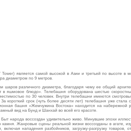
 Tower) является самой высокой в Азии и третьей по высоте в 
ра диаметром по 9 метров.
али шаров различного диаметра, благодаря чему ее общий архит
т в яшмовое блюдо». Телебашня оборудована шестью скоростны
естимостью по 30 человек. Внутри телебашни имеются смотровые 
 За короткий срок (чуть более десяти лет) телебашня уже стал
изионная башня «Жемчужина Востока» находится на набережной р
амный вид на Бунд и Шанхай во всей его красоте.
 Быт народа воссоздан удивительно живо. Минувшие эпохи иллюс
го камня. Жанровые сцены реальной жизни воссозданы в агате, и
и, включая нападения разбойников, загрузку-разгрузку товаров,