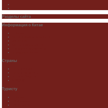
Разделы
сайта
Информация
о Китае
О Китае
Достопримечательности
Экскурсии
Карты, схемы метро
Глазами специалиста
Праздники Китая
Страны
Туры в Китай
Туры в Беларусь
Tours to Belarus
白俄罗斯
Туристу
О Китае
Об Израиле
Об Украине