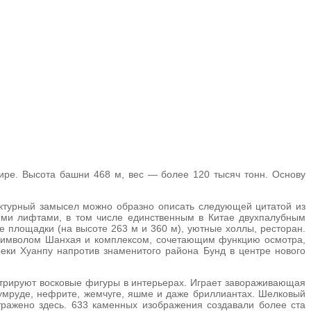
мире. Высота башни 468 м, вес — более 120 тысяч тонн. Основу
ектурный замысел можно образно описать следующей цитатой из
ми лифтами, в том числе единственным в Китае двухпалубным
площадки (на высоте 263 м и 360 м), уютные холлы, ресторан.
а символом Шанхая и комплексом, сочетающим функцию осмотра,
еки Хуанпу напротив знаменитого района Бунд в центре нового
трируют восковые фигуры в интерьерах. Играет завораживающая
зумруде, нефрите, жемчуге, яшме и даже бриллиантах. Шелковый
 отражено здесь. 633 каменных изображения создавали более ста