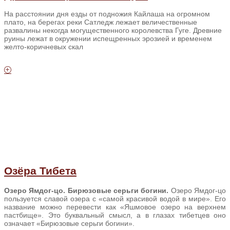
На расстоянии дня езды от подножия Кайлаша на огромном
плато, на берегах реки Сатледж лежает величественные
развалины некогда могущественного королевства Гуге. Древние
руины лежат в окружении испещренных эрозией и временем
желто-коричневых скал
Озёра Тибета
Озеро Ямдог-цо.
Бирюзовые серьги богини.
Озеро Ямдог-цо
пользуется славой озера с «самой красивой водой в мире». Его
название можно перевести как «Яшмовое озеро на верхнем
пастбище». Это буквальный смысл, а в глазах тибетцев оно
означает «Бирюзовые серьги богини».