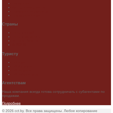
Экскурсии
Карты, схемы метро
Глазами специалиста
Праздники Китая
Страны
Туры в Китай
Туры в Беларусь
Tours to Belarus
白俄罗斯
Туристу
О Китае
Об Израиле
Об Украине
Об Узбекистане
Агентствам
Наша компания всегда готова сотрудничать с субагентами по
продажам.
Подробнее
© 2026 cct.by. Все права защищены. Любое копирование