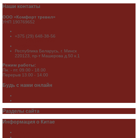
Наши
контакты
ООО «Комфорт тревел»
УНП 190769652
+375 (29) 650-02-89
+375 (29) 648-38-56
+375 (29) 689-19-49
info@cct.by
Республика Беларусь, г. Минск
220123, пр-т Машерова д.50 к.1
Режим работы:
Пн. - пт. 09.00 - 18.00
Перерыв 13.00 - 14.00
Будь
с нами онлайн
Разделы
сайта
Информация
о Китае
О Китае
Достопримечательности