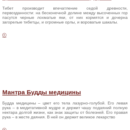
Тибет производит впечатление седой древности,
первозданности: на бесконечной долине между высоченных гор
пасутся черные лохматые яки, от них кормятся и дочерна
загорелые тибетцы, и огромные орлы, и вороватые шакалы.
Мантра Будды медицины
Будда медицины – цвет его тела лазурно-голубой. Его левая
рука – в медитативной мудре и держит чашу подаяний полную
нектара долгой жизни, как знак защиты от болезней. Его правая
рука – в жесте даяния. В ней он держит великое лекарство