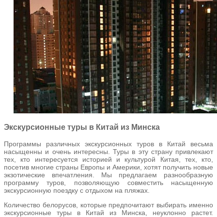
Экскурсионные туры в Китай из Минска
Программы различных экскурсионных туров в Китай весьма
насыщенны и очень интересны. Туры в эту страну привлекают
тех, кто интересуется историей и культурой Китая, тех, кто,
посетив многие страны Европы и Америки, хотят получить новые
экзотические впечатления. Мы предлагаем разнообразную
программу туров, позволяющую совместить насыщенную
экскурсионную поездку с отдыхом на пляжах.
Количество белорусов, которые предпочитают выбирать именно
экскурсионные туры в Китай из Минска, неуклонно растет.