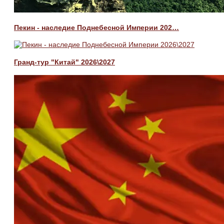
Пекин - наследие Поднебесной Империи 202…
Гранд-тур "Китай" 2026\2027