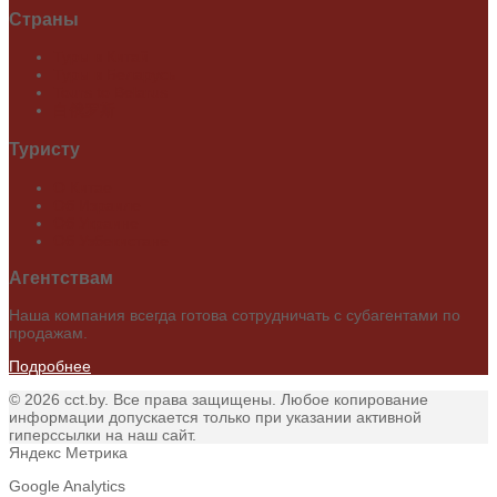
Страны
Туры в Китай
Туры в Беларусь
Tours to Belarus
白俄罗斯
Туристу
О Китае
Об Израиле
Об Украине
Об Узбекистане
Агентствам
Наша компания всегда готова сотрудничать с субагентами по
продажам.
Подробнее
© 2026 cct.by. Все права защищены. Любое копирование
информации допускается только при указании активной
гиперссылки на наш сайт.
Яндекс Метрика
Google Analytics