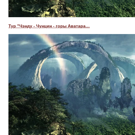
Тур "Чэнду - Чунцин - горы Аватара…