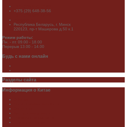
+375 (29) 650-02-89
+375 (29) 648-38-56
+375 (29) 689-19-49
info@cct.by
Республика Беларусь, г. Минск
220123, пр-т Машерова д.50 к.1
Режим работы:
Пн. - пт. 09.00 - 18.00
Перерыв 13.00 - 14.00
Будь
с нами онлайн
Разделы
сайта
Информация
о Китае
О Китае
Достопримечательности
Экскурсии
Карты, схемы метро
Глазами специалиста
Праздники Китая