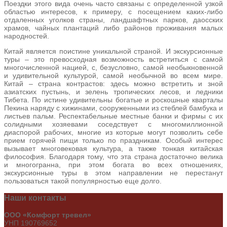
Поездки этого вида очень часто связаны с определенной узкой
областью интересов, к примеру, с посещением каких-либо
отдаленных уголков страны, ландшафтных парков, даосских
храмов, чайных плантаций либо районов проживания малых
народностей.
Китай является поистине уникальной страной. И экскурсионные
туры – это превосходная возможность встретиться с самой
многочисленной нацией, с, безусловно, самой необыкновенной
и удивительной культурой, самой необычной во всем мире.
Китай – страна контрастов: здесь можно встретить и зной
азиатских пустынь, и зелень тропических лесов, и ледники
Тибета. По истине удивительны богатые и роскошные кварталы
Пекина наряду с хижинами, сооруженными из стеблей бамбука и
листьев пальм. Респектабельные местные банки и фирмы с их
солидными хозяевами соседствует с многомиллионной
диаспорой рабочих, многие из которые могут позволить себе
прием горячей пищи только по праздникам. Особый интерес
вызывает многовековая культура, а также тонкая китайская
философия. Благодаря тому, что эта страна достаточно велика
и многогранна, при этом богата во всех отношениях,
экскурсионные туры в этом направлении не перестанут
пользоваться такой популярностью еще долго.
Наши
контакты
ООО «Комфорт тревел»
УНП 190769652