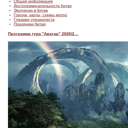
Общая информация
Достопримечательности Китая
Экскурсии в Китае
Города, карты, схемы метро
Глазами специалиста
Праздники Китая
Программа тура "Аватар" 2026\2…