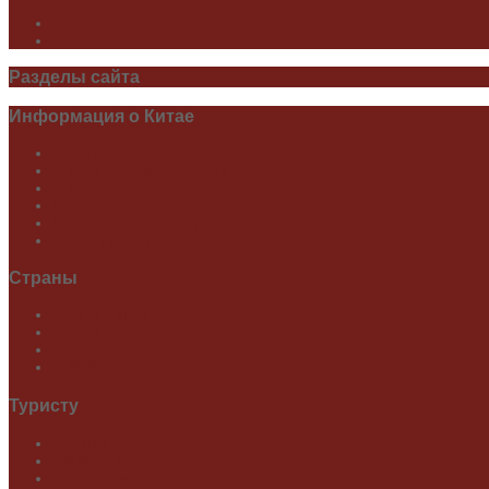
Разделы
сайта
Информация
о Китае
О Китае
Достопримечательности
Экскурсии
Карты, схемы метро
Глазами специалиста
Праздники Китая
Страны
Туры в Китай
Туры в Беларусь
Tours to Belarus
白俄罗斯
Туристу
О Китае
Об Израиле
Об Украине