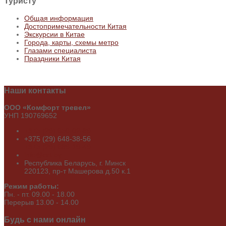
Туристу
Общая информация
Достопримечательности Китая
Экскурсии в Китае
Города, карты, схемы метро
Глазами специалиста
Праздники Китая
Наши
контакты
ООО «Комфорт тревел»
УНП 190769652
+375 (29) 650-02-89
+375 (29) 648-38-56
+375 (29) 689-19-49
info@cct.by
Республика Беларусь, г. Минск
220123, пр-т Машерова д.50 к.1
Режим работы:
Пн. - пт. 09.00 - 18.00
Перерыв 13.00 - 14.00
Будь
с нами онлайн