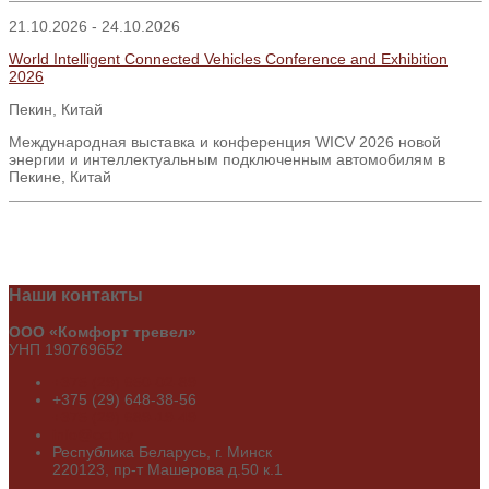
21.10.2026 - 24.10.2026
World Intelligent Connected Vehicles Conference and Exhibition
2026
Пекин, Китай
Международная выставка и конференция WICV 2026 новой
энергии и интеллектуальным подключенным автомобилям в
Пекине, Китай
Наши
контакты
ООО «Комфорт тревел»
УНП 190769652
+375 (29) 650-02-89
+375 (29) 648-38-56
+375 (29) 689-19-49
info@cct.by
Республика Беларусь, г. Минск
220123, пр-т Машерова д.50 к.1