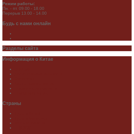
Режим работы:
Пн. - пт. 09.00 - 18.00
Перерыв 13.00 - 14.00
Будь
с нами онлайн
Разделы
сайта
Информация
о Китае
О Китае
Достопримечательности
Экскурсии
Карты, схемы метро
Глазами специалиста
Праздники Китая
Страны
Туры в Китай
Туры в Беларусь
Tours to Belarus
白俄罗斯