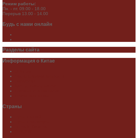
Режим работы:
Пн. - пт. 09.00 - 18.00
Перерыв 13.00 - 14.00
Будь
с нами онлайн
Разделы
сайта
Информация
о Китае
О Китае
Достопримечательности
Экскурсии
Карты, схемы метро
Глазами специалиста
Праздники Китая
Страны
Туры в Китай
Туры в Беларусь
Tours to Belarus
白俄罗斯