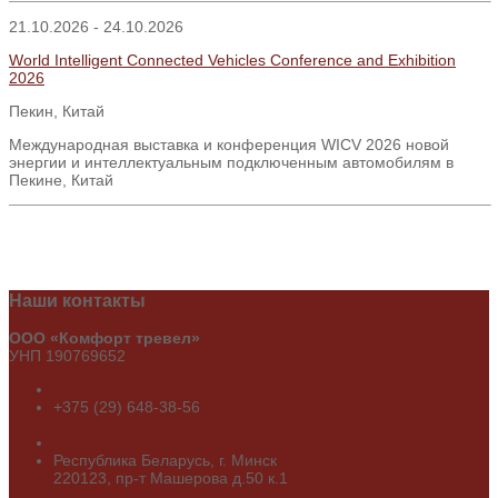
21.10.2026 - 24.10.2026
World Intelligent Connected Vehicles Conference and Exhibition
2026
Пекин, Китай
Международная выставка и конференция WICV 2026 новой
энергии и интеллектуальным подключенным автомобилям в
Пекине, Китай
Наши
контакты
ООО «Комфорт тревел»
УНП 190769652
+375 (29) 650-02-89
+375 (29) 648-38-56
+375 (29) 689-19-49
info@cct.by
Республика Беларусь, г. Минск
220123, пр-т Машерова д.50 к.1