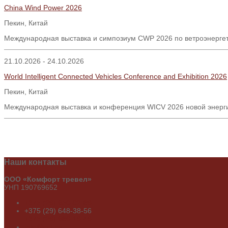
China Wind Power 2026
Пекин, Китай
Международная выставка и симпозиум CWP 2026 по ветроэнергет
21.10.2026 - 24.10.2026
World Intelligent Connected Vehicles Conference and Exhibition 2026
Пекин, Китай
Международная выставка и конференция WICV 2026 новой энерг
Наши
контакты
ООО «Комфорт тревел»
УНП 190769652
+375 (29) 650-02-89
+375 (29) 648-38-56
+375 (29) 689-19-49
info@cct.by