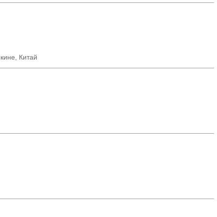
екине
,
Китай