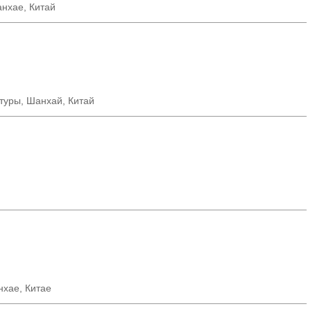
нхае, Китай
ктуры, Шанхай, Китай
нхае
,
Китае