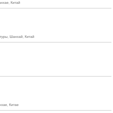
нхае, Китай
ктуры, Шанхай, Китай
нхае
,
Китае