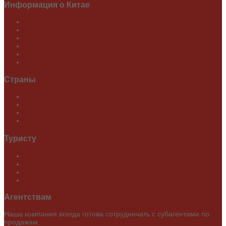
Информация
о Китае
О Китае
Достопримечательности
Экскурсии
Карты, схемы метро
Глазами специалиста
Праздники Китая
Страны
Туры в Китай
Туры в Беларусь
Tours to Belarus
白俄罗斯
Туристу
О Китае
Об Израиле
Об Украине
Об Узбекистане
Агентствам
Наша компания всегда готова сотрудничать с субагентами по
продажам.