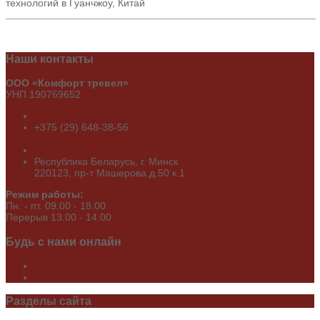
технологий в Гуанчжоу, Китай
Наши
контакты
ООО «Комфорт тревел»
УНП 190769652
+375 (29) 650-02-89
+375 (29) 648-38-56
+375 (29) 689-19-49
info@cct.by
Республика Беларусь, г. Минск
220123, пр-т Машерова д.50 к.1
Режим работы:
Пн. - пт. 09.00 - 18.00
Перерыв 13.00 - 14.00
Будь
с нами онлайн
Разделы
сайта