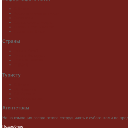
О Китае
Достопримечательности
Экскурсии
Карты, схемы метро
Глазами специалиста
Праздники Китая
Страны
Туры в Китай
Туры в Беларусь
Tours to Belarus
白俄罗斯
Туристу
О Китае
Об Израиле
Об Украине
Об Узбекистане
Агентствам
Наша компания всегда готова сотрудничать с субагентами по про
Подробнее