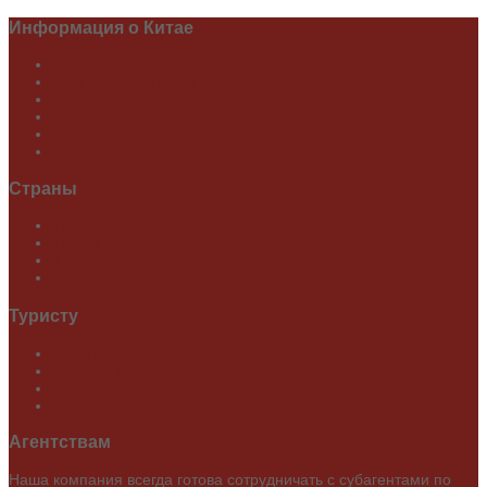
Информация
о Китае
О Китае
Достопримечательности
Экскурсии
Карты, схемы метро
Глазами специалиста
Праздники Китая
Страны
Туры в Китай
Туры в Беларусь
Tours to Belarus
白俄罗斯
Туристу
О Китае
Об Израиле
Об Украине
Об Узбекистане
Агентствам
Наша компания всегда готова сотрудничать с субагентами по