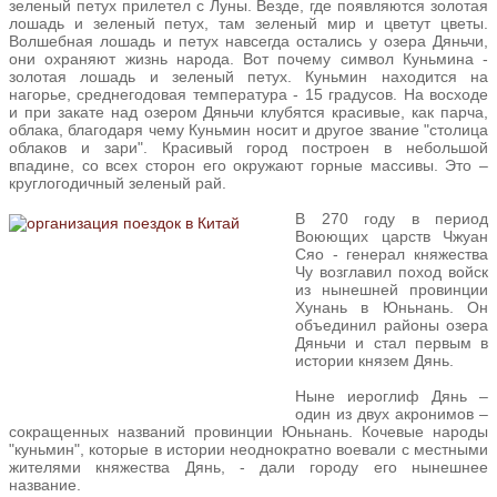
зеленый петух прилетел с Луны. Везде, где появляются золотая
лошадь и зеленый петух, там зеленый мир и цветут цветы.
Волшебная лошадь и петух навсегда остались у озера Дяньчи,
они охраняют жизнь народа. Вот почему символ Куньмина -
золотая лошадь и зеленый петух. Куньмин находится на
нагорье, среднегодовая температура - 15 градусов. На восходе
и при закате над озером Дяньчи клубятся красивые, как парча,
облака, благодаря чему Куньмин носит и другое звание "столица
облаков и зари". Красивый город построен в небольшой
впадине, со всех сторон его окружают горные массивы. Это –
круглогодичный зеленый рай.
В 270 году в период
Воюющих царств Чжуан
Сяо - генерал княжества
Чу возглавил поход войск
из нынешней провинции
Хунань в Юньнань. Он
объединил районы озера
Дяньчи и стал первым в
истории князем Дянь.
Ныне иероглиф Дянь –
один из двух акронимов –
сокращенных названий провинции Юньнань. Кочевые народы
"куньмин", которые в истории неоднократно воевали с местными
жителями княжества Дянь, - дали городу его нынешнее
название.