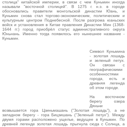
столица" китайской империи, в связи с чем Куньмин иногда
называли "восточной столицей". В 1275 г. н.э. в городе
обосновались правители монгольской династии Юань, и
Куньмин снова стал торгово-экономическим, политическим и
культурным центром Поднебесной. После разгрома юаньских
войск и установления в Китае правления Династии Мин (1368-
1644 гг.) город приобрёл статус административного округа
Юньнань. Именно тогда появилось его нынешнее название -
Куньмин.
Символ Куньмина
- золотая лошадь
и зеленый петух.
Он связан с
географическими
особенностями
города, есть и
древняя легенда
об этом городе.
На восточном
берегу озера
Дяньчи
возвышается гора Цзиньмашань ("Золотая лошадь"), а не
западном берегу - гора Бицзишань ("Зеленый петух"). Между
двумя горами расположено ущелье, ведущее в Куньмин. По
древней легенде золотая лошадь прыгнула сюда с Солнца, а