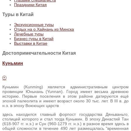
Праздники Китая
Туры
в Китай
Экскурсионные туры
Отдых на о.Хайнань из Минска
Лечебные туры
Бизнес-туры в Китай
Выставки в Китае
Достопримечательности Китая
Куньмин
Куньмин (Kunming) является административным центром
провинции Юньнань (Yunnan). Город имеет весьма древнюю
историю. Первые поселения в этом районе датируются ещё
эпохой палеолита и имеют возраст около 30 тыс. лет. В III в. до
н.э. в эпоху Воюющих царств
здесь находился главный форпост государства Дяньваньго,
столицей которого и стал тогда Куньмин. В эпоху Династий Тан
(618-907 гг. н.э.) и Сун (960-1279 гг. н.э.) в разное время здесь в
общей сложности в течение 490 лет размещалась "временная