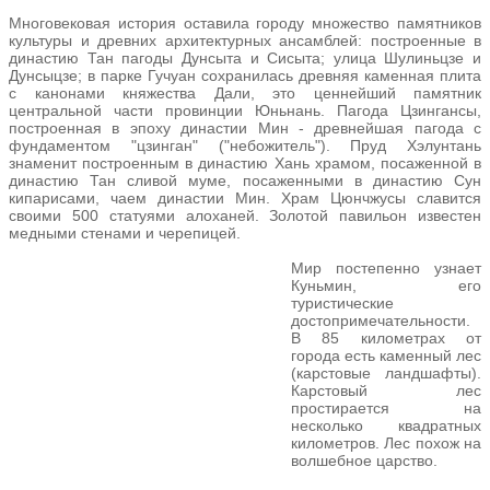
Многовековая история оставила городу множество памятников
культуры и древних архитектурных ансамблей: построенные в
династию Тан пагоды Дунсыта и Сисыта; улица Шулиньцзе и
Дунсыцзе; в парке Гучуан сохранилась древняя каменная плита
с канонами княжества Дали, это ценнейший памятник
центральной части провинции Юньнань. Пагода Цзингансы,
построенная в эпоху династии Мин - древнейшая пагода с
фундаментом "цзинган" ("небожитель"). Пруд Хэлунтань
знаменит построенным в династию Хань храмом, посаженной в
династию Тан сливой муме, посаженными в династию Сун
кипарисами, чаем династии Мин. Храм Цюнчжусы славится
своими 500 статуями алоханей. Золотой павильон известен
медными стенами и черепицей.
Мир постепенно узнает
Куньмин, его
туристические
достопримечательности.
В 85 километрах от
города есть каменный лес
(карстовые ландшафты).
Карстовый лес
простирается на
несколько квадратных
километров. Лес похож на
волшебное царство.