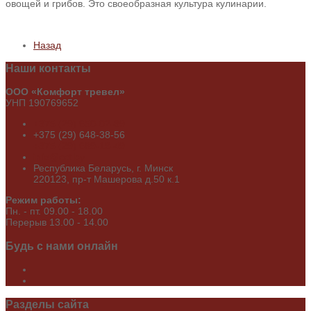
овощей и грибов. Это своеобразная культура кулинарии.
Назад
Наши
контакты
ООО «Комфорт тревел»
УНП 190769652
+375 (29) 650-02-89
+375 (29) 648-38-56
+375 (29) 689-19-49
info@cct.by
Республика Беларусь, г. Минск
220123, пр-т Машерова д.50 к.1
Режим работы:
Пн. - пт. 09.00 - 18.00
Перерыв 13.00 - 14.00
Будь
с нами онлайн
Разделы
сайта