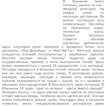
В Куньмине много
гостиниц, немало из них -
звездной категории. На
каждой улице по
несколько ресторанов. Во
многих гостиницах есть
плавательные бассейны
на термальных водах,
теннисные корты,
боулинг. Куньминь
славится обилием
различных деликатесов,
здесь популярна кухня приморья и Западного Китая, есть
рестораны «Мак-Дональдс» и «Кей-Эф-Си». Местные закуски
пользуются большой популярностью у зарубежных туристов.
Местная рисовая лапша "мисянь" подается даже на
государственных приемах в честь иностранных гостей. Здесь
можно познакомиться с кухней 25 народностей, с их культурой.
Ресторан народности и встречает гостей «песней вина». Хочешь
или нет, все равно надо выпить стакан. В ресторанах дайцев,
ханийцев, чжуанцев, лахутцев и байцев есть возможность
поближе познакомиться не только с кухней, но и с нравами и
обычаями этих народностей. В Юньнани есть такая поговорка "В
Юньанани 18 чудес, одно из которых - цветы вместо овощей".
Нетрудно понять, что здесь обилие горных цветов, из некоторых
готовят вкусные блюда. Особенно много цветов весной. Осенью
можно попробовать разные грибы, благодаря чему в Куньмине
появилось много специализированных ресторанов диких