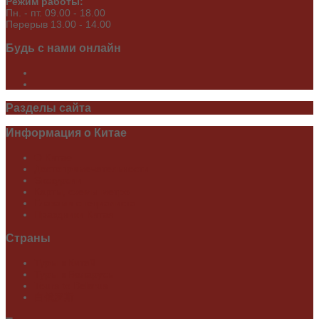
Режим работы:
Пн. - пт. 09.00 - 18.00
Перерыв 13.00 - 14.00
Будь
с нами онлайн
Разделы
сайта
Информация
о Китае
О Китае
Достопримечательности
Экскурсии
Карты, схемы метро
Глазами специалиста
Праздники Китая
Страны
Туры в Китай
Туры в Беларусь
Tours to Belarus
白俄罗斯