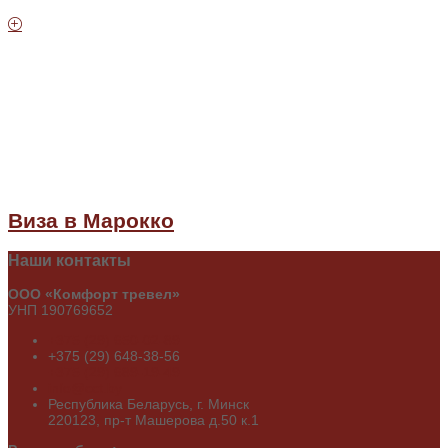
Виза в Марокко
Наши
контакты
ООО «Комфорт тревел»
УНП 190769652
+375 (29) 650-02-89
+375 (29) 648-38-56
+375 (29) 689-19-49
info@cct.by
Республика Беларусь, г. Минск
220123, пр-т Машерова д.50 к.1