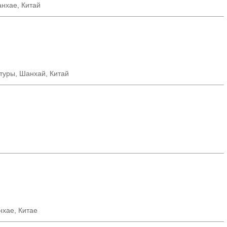
нхае, Китай
ктуры, Шанхай, Китай
нхае
,
Китае