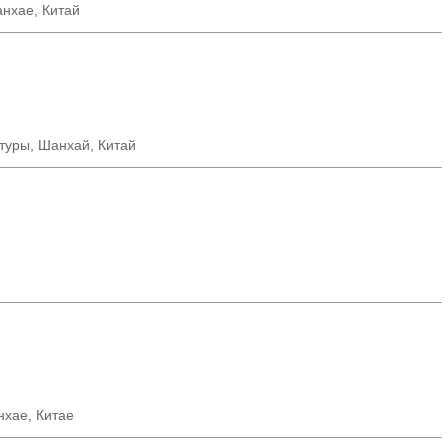
нхае, Китай
ктуры, Шанхай, Китай
нхае
,
Китае