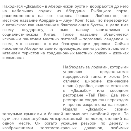
Находится «Джамбо» в Абердинской бухте и добираются до него
на небольших лодках из Абердина. Рыбацкого порта,
расположенного на юге острова Гонконг. Любопытно, что
местное название Абердина – Хеунг Конг Тсай, что переводится
с китайского как «маленькая благоухающая бухта», и дало имя
всему государству, а ныне оазису капитализма в
социалистическом Китае. Такое название объясняется
исконным занятием местных жителей – торговлей сандалом, и
всем, что связано с этим благоухающим деревом. Сейчас
население Абердина занято преимущественно рыбной ловлей и
катанием туристов на традиционных местных лодках – джонках
и сампанах.
Наблюдать за лодками, которыми
управляют представители
народностей танка и хокло (их
отличаю широкие конические
шляпы) удобно, сидя за столиком
в «Джамбо» или соседнем
ресторане «Тай Пак». Два этих
ресторана соединены переходом
и прочно закреплены на якорях.
Издали «Джамбо» своими
загнутыми крышами и башней напоминает китайский храм. По
сути это трехпалубных четырехэтажный теплоход, стоящий на
одном месте. Он богато украшен резьбой по дереву и
изображениями золотисто-красных драконов, любимых