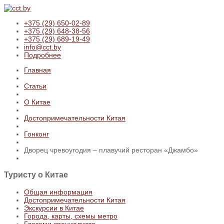
+375 (29) 650-02-89
+375 (29) 648-38-56
+375 (29) 689-19-49
info@cct.by
Подробнее
Главная
Статьи
О Китае
Достопримечательности Китая
Гонконг
Дворец чревоугодия – плавучий ресторан «Джамбо»
Туристу
о Китае
Общая информация
Достопримечательности Китая
Экскурсии в Китае
Города, карты, схемы метро
Глазами специалиста