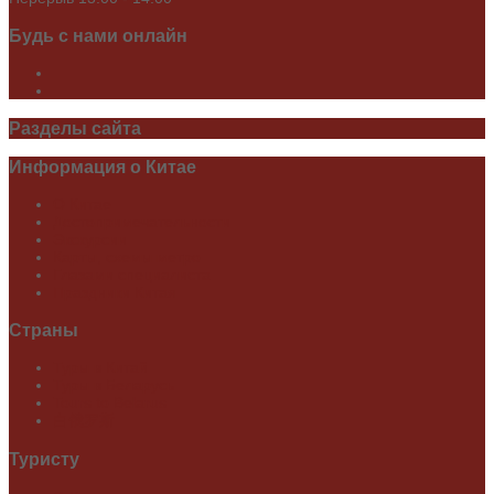
Будь
с нами онлайн
Разделы
сайта
Информация
о Китае
О Китае
Достопримечательности
Экскурсии
Карты, схемы метро
Глазами специалиста
Праздники Китая
Страны
Туры в Китай
Туры в Беларусь
Tours to Belarus
白俄罗斯
Туристу