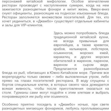
персонажей китайской мифологии. Особое впечатление
ресторан производит с наступлением сумерек, когда на нем
зажигаются разноцветные фонари и кипит жизнь. Вверх-вниз
снуют официанты, разносящие на подносах изысканные блюда.
Ресторан заполняется множеством посетителей. Для тех, кто
хочет уединиться, в «Джамбо» существуют отдельные кабинеты
и залы для VIP-клиентов.
Здесь можно попробовать блюда
традиционной китайской кухни,
не всегда привычные для
европейцев, а также креветок,
крабов, кальмаров, лобстеров,
осьминогов, морских ежей,
каракатиц и других морских
обитателей в жареном, пареном,
вареном и сыром виде.
Предлагаются разнообразные
блюда из рыб, обитающих в Южно-Китайском море. Причем все
морепродукты только свежие – либо выловленные утром, либо
прямо на глазах посетителей ресторана. В воду спущены с
бортов специальные клетки, в которых своего часа дожидается
всякая живность, чтобы после приготовления оказаться на
столе. Гурманы сами могут подойти к этим клеткам и выбрать
понравившуюся им рыбу или осьминога.
Особенно приятно посидеть в «Джамбо» ночью, при свете
разноцветных мигающих фонариков, любуясь проплывающими