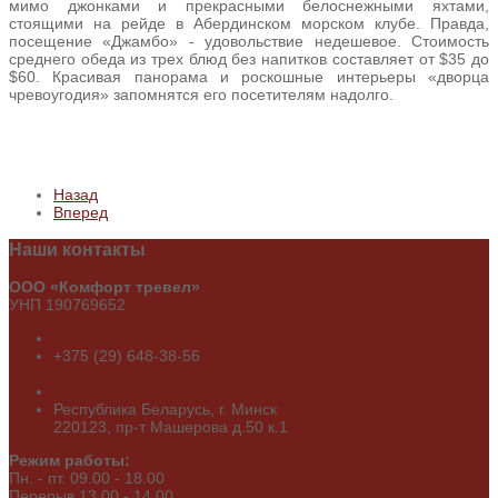
мимо джонками и прекрасными белоснежными яхтами,
стоящими на рейде в Абердинском морском клубе. Правда,
посещение «Джамбо» - удовольствие недешевое. Стоимость
среднего обеда из трех блюд без напитков составляет от $35 до
$60. Красивая панорама и роскошные интерьеры «дворца
чревоугодия» запомнятся его посетителям надолго.
Назад
Вперед
Наши
контакты
ООО «Комфорт тревел»
УНП 190769652
+375 (29) 650-02-89
+375 (29) 648-38-56
+375 (29) 689-19-49
info@cct.by
Республика Беларусь, г. Минск
220123, пр-т Машерова д.50 к.1
Режим работы:
Пн. - пт. 09.00 - 18.00
Перерыв 13.00 - 14.00