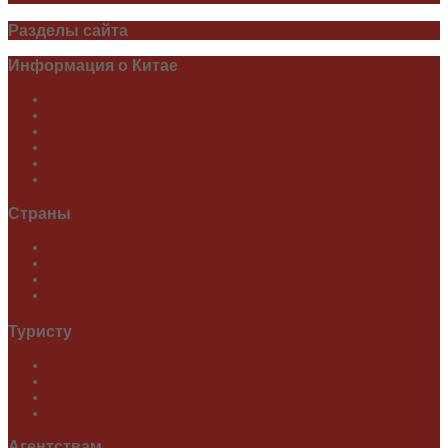
Разделы
сайта
Информация
о Китае
О Китае
Достопримечательности
Экскурсии
Карты, схемы метро
Глазами специалиста
Праздники Китая
Страны
Туры в Китай
Туры в Беларусь
Tours to Belarus
白俄罗斯
Туристу
О Китае
Об Израиле
Об Украине
Об Узбекистане
Агентствам