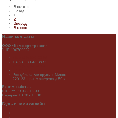
В начало
Назад
1
2
Вперед
В конец
Наши
контакты
ООО «Комфорт тревел»
УНП 190769652
+375 (29) 650-02-89
+375 (29) 648-38-56
+375 (29) 689-19-49
info@cct.by
Республика Беларусь, г. Минск
220123, пр-т Машерова д.50 к.1
Режим работы:
Пн. - пт. 09.00 - 18.00
Перерыв 13.00 - 14.00
Будь
с нами онлайн