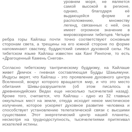
уровнем моря, не является
самой высокой в регионе,
однако, благодаря её
выдающейся форме и
расположению, множеству
легенд, связанных с ней, она
имеет огромное значение в
мировоззрении тибетцев. Четыре
ребра горы Кайлаш почти точно соответствуют основным
сторонам света, а трещины на его южной стороне по форме
напоминают свастику, буддистский символ духовной силы. На
тибетском языке Кайлаш известен как Канг Ринпоче, то есть
«Драгоценный Камень Снегов».
Согласно тибетскому тантрическому буддизму, на Кайлаше
живет Демчок - гневная составляющая Будды Шакьямуни.
Индусы верят, что Кайлаш - это проявление духовного центра
Вселенной, вокруг которого вращается мир, и что это место
обитания Шивы-разрушителя (об этом писалось в
древнеиндийских Ведах еще несколько тысячелетий назад).
Кроме того, считается, что Кайлаш - одно из 32 главных
оккультных мест на земле, откуда исходит некое мистическое
излучение, которое ускоряет духовное развитие человека и
способствует установлению телепатической связи с высшими
существами. Этот энергетический центр нашей планеты,
несмотря на труднодоступность, тысячелетиями притягивал
искателей истины.