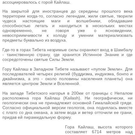
ассоциировалось с горой Кайлаш.
На закрытой для иностранцев до середины прошлого века
территории когда-то, согласно легендам, жили святые, творили
чудеса настоящие маги и волшебники, обладавшие
способностью летать и находиться в нескольких местах
одновременно, не говоря уже о ясновидении,
невосприимчивости к холоду и умении материализовать
предметы буквально из воздуха.
Где-то в горах Тибета незримые силы охраняют вход в Шамбалу
- таинственную страну, где хранится Истинное Знание и где
сосредоточены святые Силы Земли.
Гору Кайлаш в Западном Тибете называют «пупом Земли». Для
последователей четырех религий (буддизма, индуизма, бонпо и
джайнизма, а это - около половины населения планеты) она
является центром Земли и Вселенной.
На западе Тибетского нагорья в 200км от границы с Непалом
расположена гора Кайлаш (Kailash). Ни географически, ни
геологически она не принадлежит основной Гималайской гряде.
Согласно официальной версии геологов, она поднялась вместе
с плато со дна океана, а затем вода и ветер отточили ее грани,
придав ей пирамидальную форму.
Гора Кайлаш, высота которого
составляет 6714 метров над