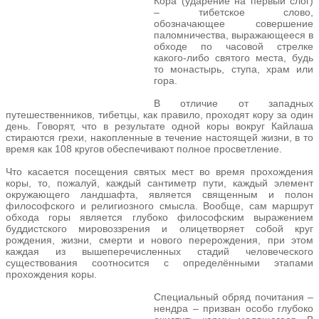
Кoра (ударение на первый слог)
– тибетское слово,
обозначающее совершение
паломничества, выражающееся в
обходе по часовой стрелке
какого-либо святого места, будь
то монастырь, ступа, храм или
гора.
В отличие от западных
путешественников, тибетцы, как правило, проходят кору за один
день. Говорят, что в результате одной коры вокруг Кайлаша
стираются грехи, накопленные в течение настоящей жизни, в то
время как 108 кругов обеспечивают полное просветление.
Что касается посещения святых мест во время прохождения
коры, то, пожалуй, каждый сантиметр пути, каждый элемент
окружающего ландшафта, является священным и полон
философского и религиозного смысла. Вообще, сам маршрут
обхода горы является глубоко философским выражением
буддистского мировоззрения и олицетворяет собой круг
рождения, жизни, смерти и нового перерождения, при этом
каждая из вышеперечисленных стадий человеческого
существования соотносится с определёнными этапами
прохождения коры.
Специальный обряд почитания –
нендра – призван особо глубоко