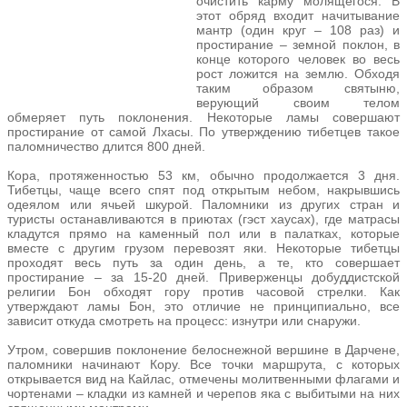
очистить карму молящегося. В
этот обряд входит начитывание
мантр (один круг – 108 раз) и
простирание – земной поклон, в
конце которого человек во весь
рост ложится на землю. Обходя
таким образом святыню,
верующий своим телом
обмеряет путь поклонения. Некоторые ламы совершают
простирание от самой Лхасы. По утверждению тибетцев такое
паломничество длится 800 дней.
Кора, протяженностью 53 км, обычно продолжается 3 дня.
Тибетцы, чаще всего спят под открытым небом, накрывшись
одеялом или ячьей шкурой. Паломники из других стран и
туристы останавливаются в приютах (гэст хаусах), где матрасы
кладутся прямо на каменный пол или в палатках, которые
вместе с другим грузом перевозят яки. Некоторые тибетцы
проходят весь путь за один день, а те, кто совершает
простирание – за 15-20 дней. Приверженцы добуддистской
религии Бон обходят гору против часовой стрелки. Как
утверждают ламы Бон, это отличие не принципиально, все
зависит откуда смотреть на процесс: изнутри или снаружи.
Утром, совершив поклонение белоснежной вершине в Дарчене,
паломники начинают Кору. Все точки маршрута, с которых
открывается вид на Кайлас, отмечены молитвенными флагами и
чортенами – кладки из камней и черепов яка с выбитыми на них