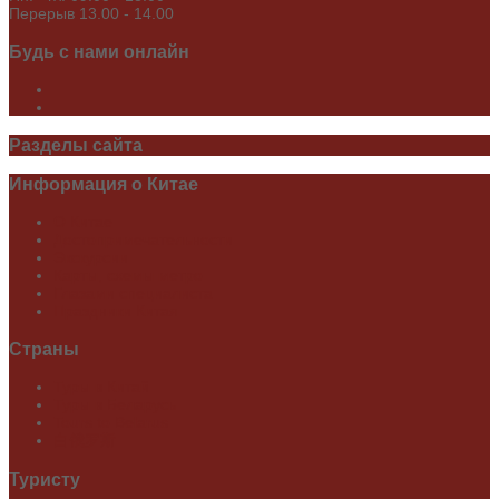
Перерыв 13.00 - 14.00
Будь
с нами онлайн
Разделы
сайта
Информация
о Китае
О Китае
Достопримечательности
Экскурсии
Карты, схемы метро
Глазами специалиста
Праздники Китая
Страны
Туры в Китай
Туры в Беларусь
Tours to Belarus
白俄罗斯
Туристу