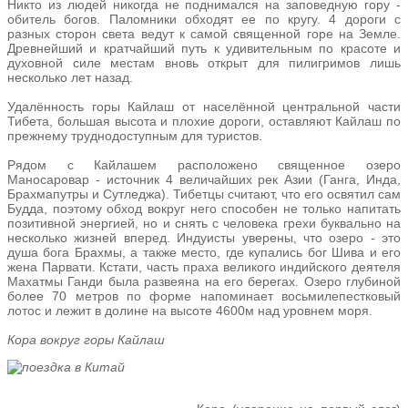
Никто из людей никогда не поднимался на заповедную гору -
обитель богов. Паломники обходят ее по кругу. 4 дороги с
разных сторон света ведут к самой священной горе на Земле.
Древнейший и кратчайший путь к удивительным по красоте и
духовной силе местам вновь открыт для пилигримов лишь
несколько лет назад.
Удалённость горы Кайлаш от населённой центральной части
Тибета, большая высота и плохие дороги, оставляют Кайлаш по
прежнему труднодоступным для туристов.
Рядом с Кайлашем расположено священное озеро
Маносаровар - источник 4 величайших рек Азии (Ганга, Инда,
Брахмапутры и Сутледжа). Тибетцы считают, что его освятил сам
Будда, поэтому обход вокруг него способен не только напитать
позитивной энергией, но и снять с человека грехи буквально на
несколько жизней вперед. Индуисты уверены, что озеро - это
душа бога Брахмы, а также место, где купались бог Шива и его
жена Парвати. Кстати, часть праха великого индийского деятеля
Махатмы Ганди была развеяна на его берегах. Озеро глубиной
более 70 метров по форме напоминает восьмилепестковый
лотос и лежит в долине на высоте 4600м над уровнем моря.
Кора вокруг горы Кайлаш