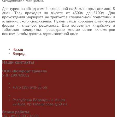
священными мантрами.
Для туристов обход самой священной на Земле горы занимает 5
дней. Трек проходит на высоте от 4500м до 5100м. Для
прохождения маршрута не требуется специальной подготовки и
альпинистского снаряжения. Нужны лишь хорошая физическая
форма и, главное, решимость. Вам встретятся индийские и
тибетские пилигримы, прошедшие многие сотни километров
пешком, чтобы достичь здесь заветной цели.
Назад
Вперед
Наши
контакты
ООО «Комфорт тревел»
УНП 190769652
+375 (29) 650-02-89
+375 (29) 648-38-56
+375 (29) 689-19-49
info@cct.by
Республика Беларусь, г. Минск
220123, пр-т Машерова д.50 к.1
Режим работы:
Пн. - пт. 09.00 - 18.00