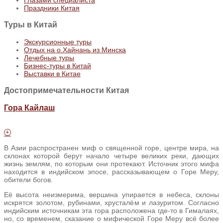
Праздники Китая
Туры
в Китай
Экскурсионные туры
Отдых на о.Хайнань из Минска
Лечебные туры
Бизнес-туры в Китай
Выставки в Китае
Достопримечательности Китая
Гора Кайлаш
В Азии распространен миф о священной горе, центре мира, на
склонах которой берут начало четыре великих реки, дающих
жизнь землям, по которым они протекают. Источник этого мифа
находится в индийском эпосе, рассказывающем о Горе Меру,
обители богов.
Её высота неизмерима, вершина упирается в небеса, склоны
искрятся золотом, рубинами, хрусталём и лазуритом. Согласно
индийским источникам эта гора расположена где-то в Гималаях,
но, со временем, сказание о мифической Горе Меру всё более